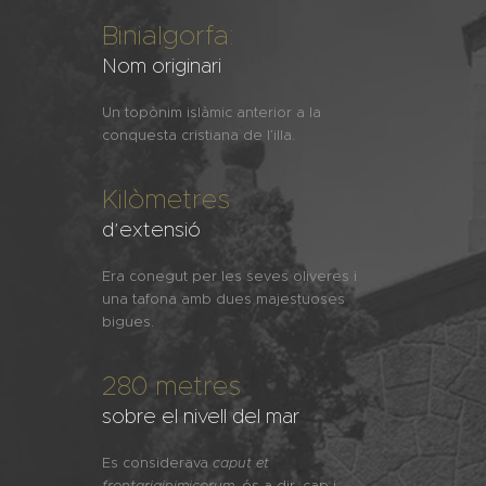
Binialgorfa:
Nom originari
Un topònim islàmic anterior a la
conquesta cristiana de l’illa.
Kilòmetres
d’extensió
Era conegut per les seves oliveres i
una tafona amb dues majestuoses
bigues.
280 metres
sobre el nivell del mar
Es considerava
caput et
frontariainimicorum
, és a dir, cap i