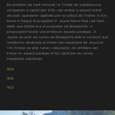
Els ermitans de Sant Honorat i la Trinitat de Valldemossa
vengueren a captar per Artà i van arribar a aquest indret
desolat i quedaren captivats per la solitud de l’indret. A Son
Morei hi hagué el propietari D. Jaume Morei
Pizà
i de Sant
Martí, que també era el propietari de
Binialgorfa,
i li
proposaren fundar una ermita en aquells paratges. D.
Jaume va cedir les ruïnes de
Binialgorfa
amb la condició que
l’ermita fos dedicada al misteri del naixement de Jesucrist.
Tot i trobar-se amb ruïnes i desolació, els ermitans van
trobar en aquest paratge el lloc ideal per les seves
inquietuds espirituals.
1805
1818
1832