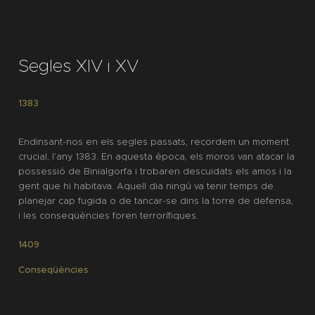
Segles XIV i XV
1383
Endinsant-nos en els segles passats, recordem un moment
crucial, l’any 1383. En aquesta època, els moros van atacar la
possessió de
Binialgorfa
i trobaren descuidats els amos i la
gent que hi habitava. Aquell dia ningú va tenir temps de
planejar cap fugida o de tancar-se dins la torre de defensa,
i les conseqüències foren terrorífiques.
1409
Conseqüències