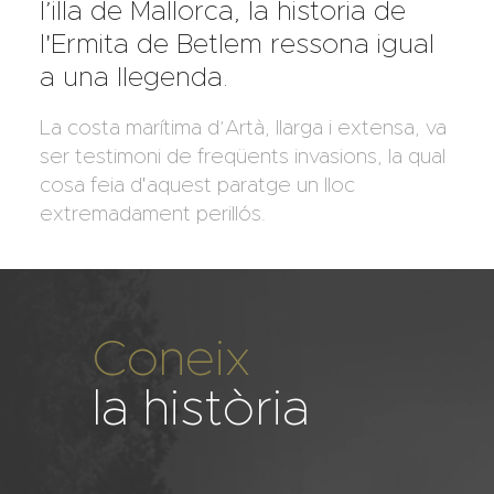
l’illa de Mallorca, la historia de
l'Ermita de Betlem ressona igual
a una llegenda.
La costa marítima d’Artà, llarga i extensa, va
ser testimoni de freqüents invasions, la qual
cosa feia d'aquest paratge un lloc
extremadament perillós.
Coneix
la història