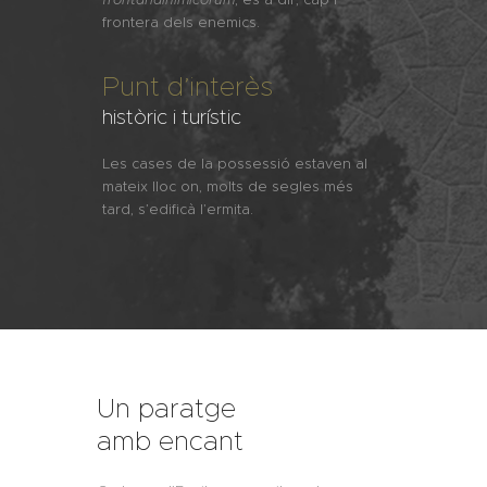
frontera dels enemics.
Punt d’interès
històric i turístic
Les cases de la possessió estaven al
mateix lloc on, molts de segles més
tard, s’edificà l’ermita.
Un paratge
amb encant